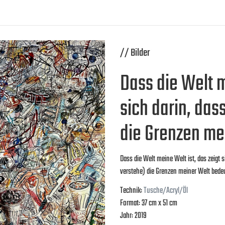
// Bilder
Dass die Welt m
sich darin, das
die Grenzen me
Dass die Welt meine Welt ist, das zeigt s
verstehe) die Grenzen meiner Welt bede
Technik:
Tusche/Acryl/Öl
Format: 37 cm x 51 cm
Jahr: 2019