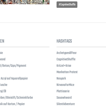
#CognitiveShuffle
KEN
HASHTAGS
pie
ArchetypesOfFear
nwand
CognitiveShuffle
/Beton/Gips/Pigment
Kritzel+Krise
Manhattan Protest
 Acryl auf Aquarellpapier
Neuyork
 Tusche
NirvanaForMice
yl/Öl
Plattisserie
iber/Bleistift/Schminkfarbe
Sauawkward
ik auf Karton / Papier
SilentAdventure