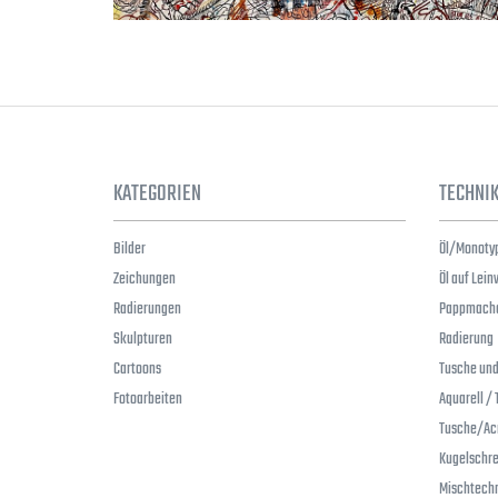
KATEGORIEN
TECHNI
Bilder
Öl/Monoty
Zeichungen
Öl auf Lei
Radierungen
Pappmaché
Skulpturen
Radierung
Cartoons
Tusche und
Fotoarbeiten
Aquarell /
Tusche/Acr
Kugelschre
Mischtechn