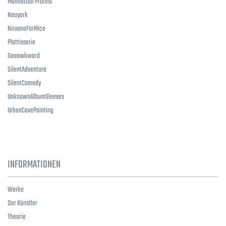
Manhattan Protest
Neuyork
NirvanaForMice
Plattisserie
Sauawkward
SilentAdventure
SilentComedy
UnknownAlbumSleeves
UrbanCavePainting
INFORMATIONEN
Werke
Der Künstler
Theorie