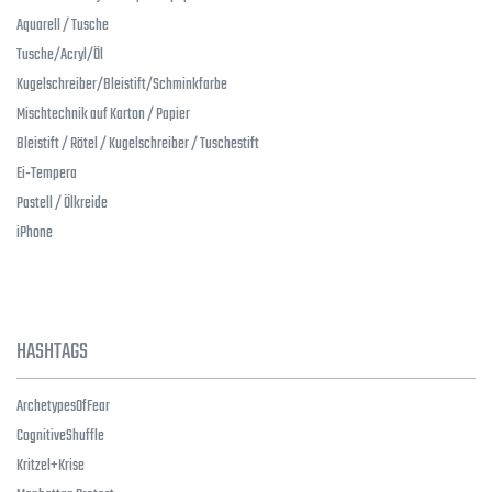
Aquarell / Tusche
Tusche/Acryl/Öl
Kugelschreiber/Bleistift/Schminkfarbe
Mischtechnik auf Karton / Papier
Bleistift / Rötel / Kugelschreiber / Tuschestift
Ei-Tempera
Pastell / Ölkreide
iPhone
HASHTAGS
ArchetypesOfFear
CognitiveShuffle
Kritzel+Krise