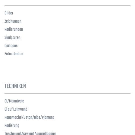
Bilder
Zeichungen
Radierungen
Skulpturen
Cartoons
Fotoarbeiten
TECHNIKEN
Öl/Monotypie
Öl auf Leinwand
Pappmaché/Beton/Gips/Pigment
Radierung
Tusche und Acryl auf Aquarellpapier